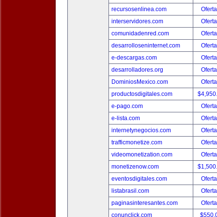
recursosenlinea.com
Oferta
interservidores.com
Oferta
comunidadenred.com
Oferta
desarrolloseninternet.com
Oferta
e-descargas.com
Oferta
desarrolladores.org
Oferta
DominiosMexico.com
Oferta
productosdigitales.com
$4,950
e-pago.com
Oferta
e-lista.com
Oferta
internetynegocios.com
Oferta
trafficmonetize.com
Oferta
videomonetization.com
Oferta
monetizenow.com
$1,500
eventosdigitales.com
Oferta
listabrasil.com
Oferta
paginasinteresantes.com
Oferta
conunclick.com
$550.