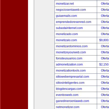
monetizar.net
Oferta
negociosenlaweb.com
Oferta
guiaemails.com
Oferta
emprendedoresenred.com
Oferta
subastainternet.com
Oferta
monetizado.com
Oferta
monetizalo.com
$9,800
monetizardominios.com
Oferta
monetizeyourweb.com
Oferta
forodeusuarios.com
Oferta
admonetization.com
$2,150
monetizationtools.com
Oferta
sitiowebempresarial.com
Oferta
sitiosinteligentes.com
Oferta
blogdescargas.com
Oferta
eventosweb.com
Oferta
ganedineroenlaweb.com
Oferta
netmonetizer.com
Oferta