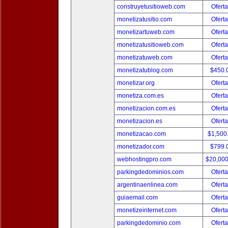
construyetusitioweb.com
Oferta
monetizatusitio.com
Oferta
monetizartuweb.com
Oferta
monetizatusitioweb.com
Oferta
monetizatuweb.com
Oferta
monetizatublog.com
$450.
monetizar.org
Oferta
monetiza.com.es
Oferta
monetizacion.com.es
Oferta
monetizacion.es
Oferta
monetizacao.com
$1,500
monetizador.com
$799.
webhostingpro.com
$20,00
parkingdedominios.com
Oferta
argentinaenlinea.com
Oferta
guiaemail.com
Oferta
monetizeinternet.com
Oferta
parkingdedominio.com
Oferta