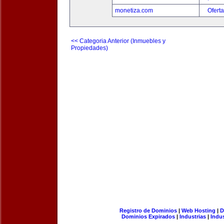
monetiza.com
Oferta
<< Categoria Anterior (Inmuebles y
Propiedades)
Registro de Dominios
|
Web Hosting
|
D
Dominios Expirados
|
Industrias
|
Indu