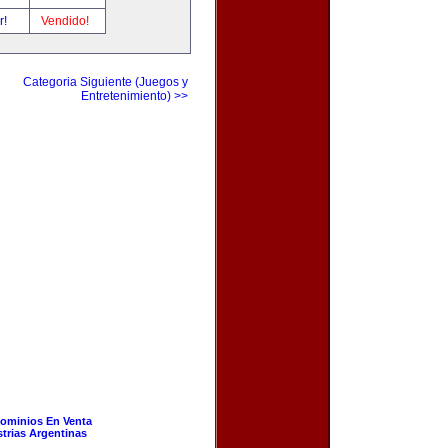
r!
Vendido!
Categoria Siguiente (Juegos y
Entretenimiento) >>
ominios En Venta
strias Argentinas