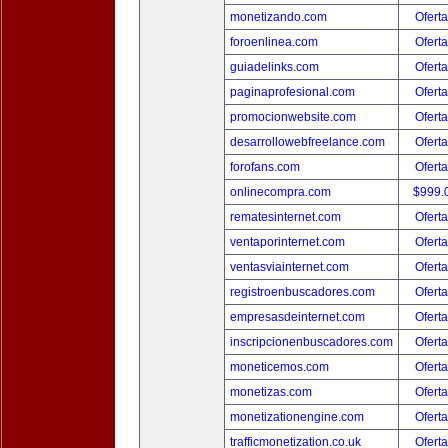
monetizando.com
Oferta
foroenlinea.com
Oferta
guiadelinks.com
Oferta
paginaprofesional.com
Oferta
promocionwebsite.com
Oferta
desarrollowebfreelance.com
Oferta
forofans.com
Oferta
onlinecompra.com
$999.
rematesinternet.com
Oferta
ventaporinternet.com
Oferta
ventasviainternet.com
Oferta
registroenbuscadores.com
Oferta
empresasdeinternet.com
Oferta
inscripcionenbuscadores.com
Oferta
moneticemos.com
Oferta
monetizas.com
Oferta
monetizationengine.com
Oferta
trafficmonetization.co.uk
Oferta