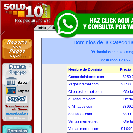
Dominios de la Categorí
99 dominios en esta categ
Mostrando 1 de 99
Nombre de Dominio
Precio
ComercioInternet.com
$950.
PagosInternet.com
$1,500
ClientesInternet.com
Oferta
e-Honduras.com
Oferta
e-Afiliados.com
$899.
eAfiliados.com
$899.
VentasInternet.net
Oferta
VentasInternet.com
$4,999