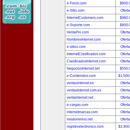
e-Foros.com
$800.
e-Sitio.com
Oferta
InternetCustomers.com
$980.
e-Soporte.com
$800.
VentaPro.com
Oferta
NombresInternet.com
Oferta
e-sitios.com
Oferta
InternetClasificados.com
Oferta
ClasificadosInternet.com
Oferta
NegociosInternet.net
$550.
e-Contenidos.com
$1,500
ventasinternet.es
Oferta
ventasinternet.com.es
Oferta
ventainternet.net
Oferta
e-cargas.com
Oferta
internetmarcas.com
Oferta
misdominios.net
Oferta
registroelectronico.com
$2,900