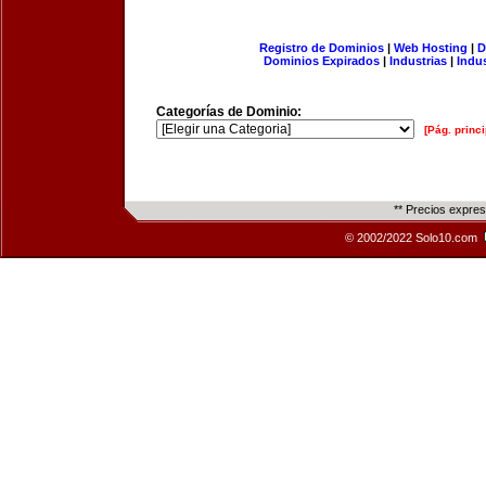
Registro de Dominios
|
Web Hosting
|
D
Dominios Expirados
|
Industrias
|
Indu
Categorías de Dominio:
[Pág. princi
** Precios expre
© 2002/2022 Solo10.com