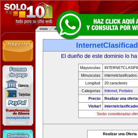
InternetClasific
El dueño de este dominio lo ha
Mayusculas:
INTERNETCLASIF
Minusculas:
internetclasificado
Longitud:
20 caracteres
Categorias:
Internet
,
Portales
Precio:
Realizar una oferta
Visitar!
internetclasificad
Serán consideradas ofer
Realizar una Oferta