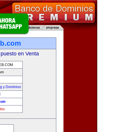
eb.com
 puesto en Venta
EB.COM
com
g y Dominios
!
com
tas