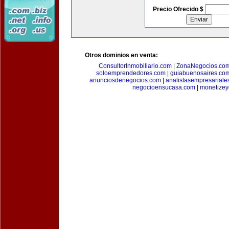
Precio Ofrecido $
Otros dominios en venta:
ConsultorInmobiliario.com
|
ZonaNegocios.co
soloemprendedores.com
|
guiabuenosaires.co
anunciosdenegocios.com
|
analistasempresariale
negocioensucasa.com
|
monetize