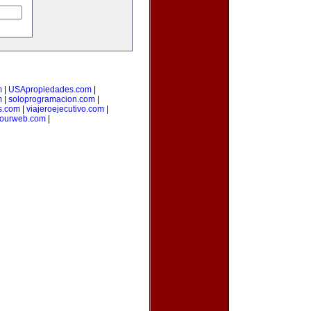
m
|
USApropiedades.com
|
m
|
soloprogramacion.com
|
s.com
|
viajeroejecutivo.com
|
yourweb.com
|