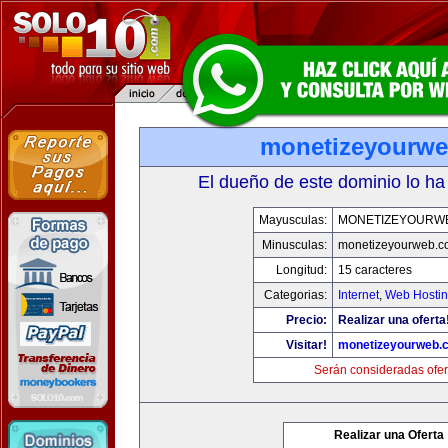
monetizeyourw
El dueño de este dominio lo ha
Mayusculas:
MONETIZEYOURW
Minusculas:
monetizeyourweb.
Longitud:
15 caracteres
Categorias:
Internet
,
Web Hostin
Precio:
Realizar una oferta
Visitar!
monetizeyourweb.
Serán consideradas ofer
Realizar una Oferta