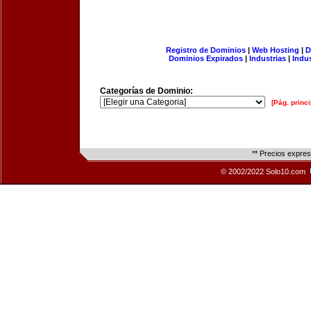
Registro de Dominios
|
Web Hosting
|
D
Dominios Expirados
|
Industrias
|
Indu
Categorías de Dominio:
[Pág. princi
** Precios expre
© 2002/2022 Solo10.com