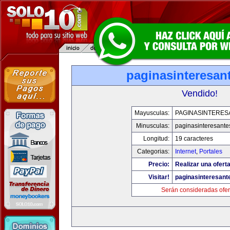
paginasinteresan
Vendido!
Mayusculas:
PAGINASINTERES
Minusculas:
paginasinteresant
Longitud:
19 caracteres
Categorias:
Internet
,
Portales
Precio:
Realizar una oferta
Visitar!
paginasinteresan
Serán consideradas ofer