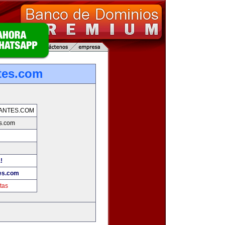
tes.com
ANTES.COM
es.com
!
tes.com
tas