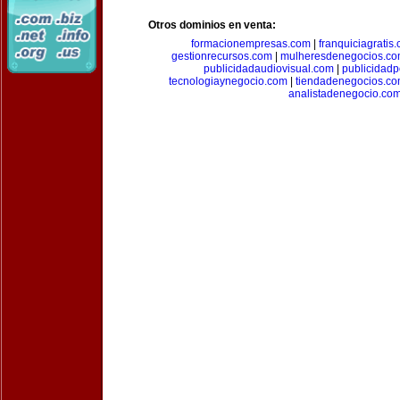
Otros dominios en venta:
formacionempresas.com
|
franquiciagratis
gestionrecursos.com
|
mulheresdenegocios.c
publicidadaudiovisual.com
|
publicidad
tecnologiaynegocio.com
|
tiendadenegocios.c
analistadenegocio.co