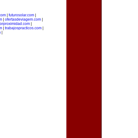
.com
|
futurosolar.com
|
om
|
ofertasdeviagem.com
|
porproximidad.com
|
om
|
trabajospracticos.com
|
m
|