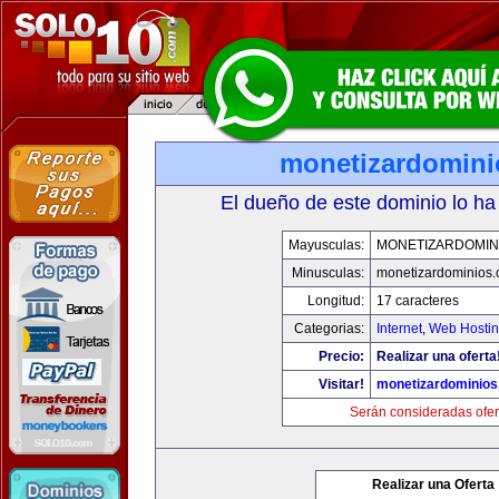
monetizardomin
El dueño de este dominio lo ha
Mayusculas:
MONETIZARDOMIN
Minusculas:
monetizardominios
Longitud:
17 caracteres
Categorias:
Internet
,
Web Hostin
Precio:
Realizar una oferta
Visitar!
monetizardominio
Serán consideradas ofer
Realizar una Oferta