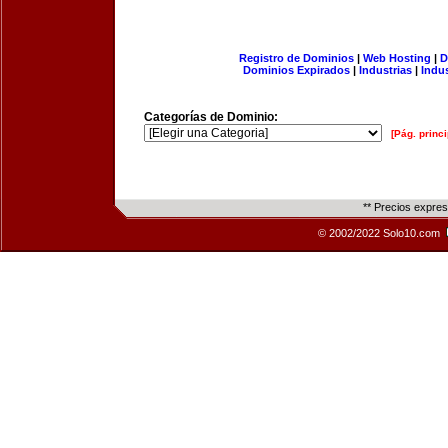
Registro de Dominios
|
Web Hosting
|
D
Dominios Expirados
|
Industrias
|
Indu
Categorías de Dominio:
[Pág. princi
** Precios expre
© 2002/2022 Solo10.com