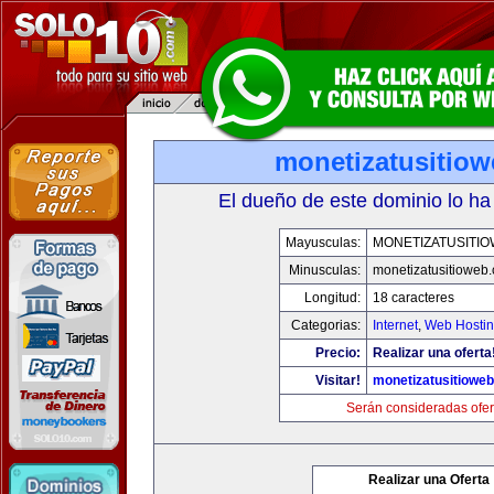
monetizatusitio
El dueño de este dominio lo ha
Mayusculas:
MONETIZATUSITI
Minusculas:
monetizatusitioweb
Longitud:
18 caracteres
Categorias:
Internet
,
Web Hostin
Precio:
Realizar una oferta
Visitar!
monetizatusitiowe
Serán consideradas ofer
Realizar una Oferta