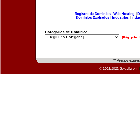
Registro de Dominios
|
Web Hosting
|
D
Dominios Expirados
|
Industrias
|
Indu
Categorías de Dominio:
[Pág. princi
** Precios expre
© 2002/2022 Solo10.com