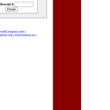
Ofrecido $
ernetCompras.com
|
mpras.org
|
miscompras.us
|