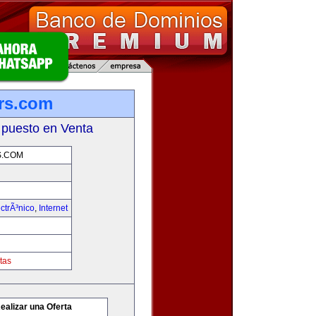
rs.com
 puesto en Venta
S.COM
ctrÃ³nico
,
Internet
tas
ealizar una Oferta