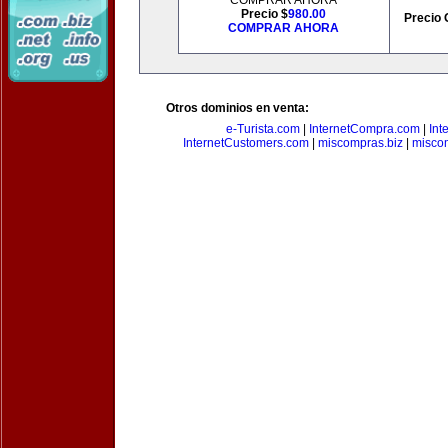
COMPRAR AHORA
Precio $
980.00
Precio 
COMPRAR AHORA
Otros dominios en venta:
e-Turista.com
|
InternetCompra.com
|
Int
InternetCustomers.com
|
miscompras.biz
|
misco