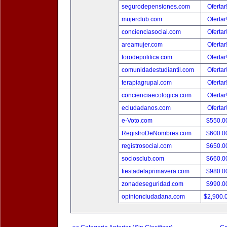
segurodepensiones.com
Ofertar
mujerclub.com
Ofertar
concienciasocial.com
Ofertar
areamujer.com
Ofertar
forodepolitica.com
Ofertar
comunidadestudiantil.com
Ofertar
terapiagrupal.com
Ofertar
concienciaecologica.com
Ofertar
eciudadanos.com
Ofertar
e-Voto.com
$550.0
RegistroDeNombres.com
$600.0
registrosocial.com
$650.0
sociosclub.com
$660.0
fiestadelaprimavera.com
$980.0
zonadeseguridad.com
$990.0
opinionciudadana.com
$2,900.