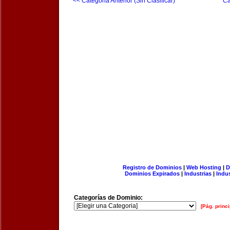
<< Categoria Anterior (Sin Clasificar)
Ca
Registro de Dominios
|
Web Hosting
|
D
Dominios Expirados
|
Industrias
|
Indu
Categorías de Dominio:
[Pág. princi