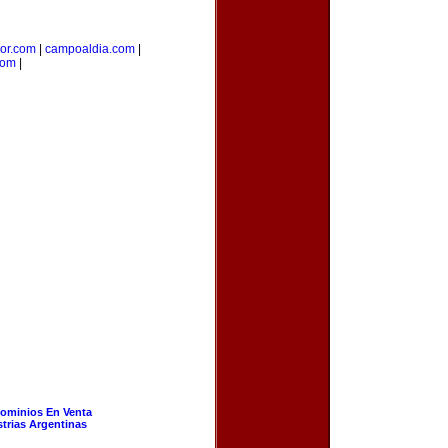
ior.com
|
campoaldia.com
|
com
|
ominios En Venta
strias Argentinas