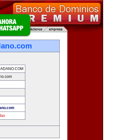
dano.com
DADANO.COM
no.com
ano.com
tas