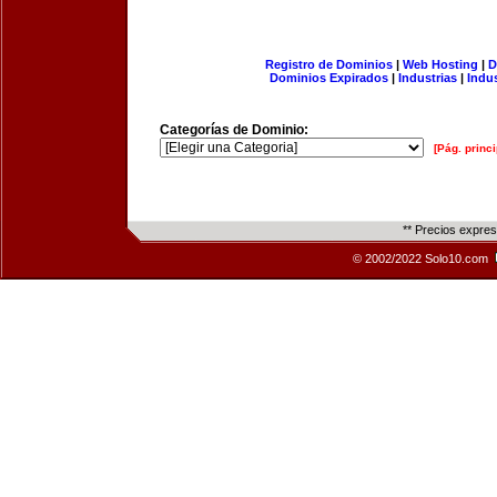
Registro de Dominios
|
Web Hosting
|
D
Dominios Expirados
|
Industrias
|
Indu
Categorías de Dominio:
[Pág. princi
** Precios expre
© 2002/2022 Solo10.com