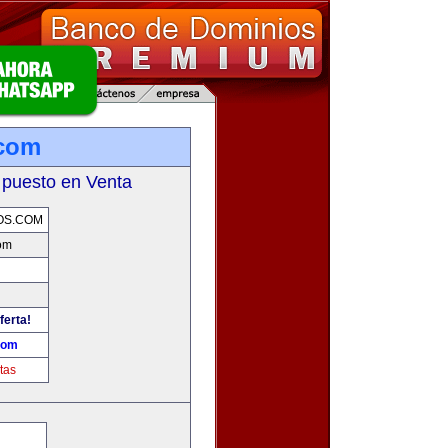
.com
 puesto en Venta
OS.COM
om
ferta!
com
tas