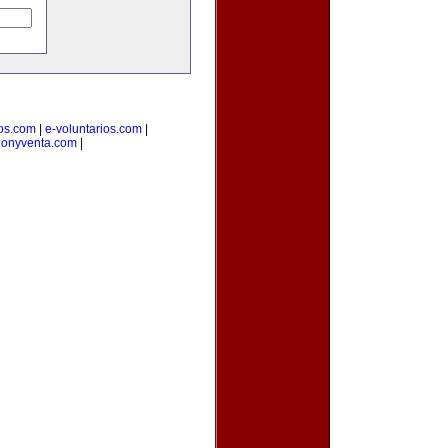
ios.com
|
e-voluntarios.com
|
cionyventa.com
|