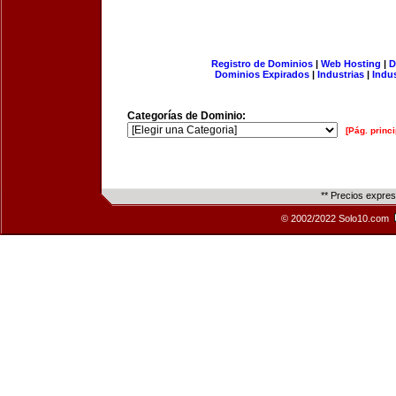
Registro de Dominios
|
Web Hosting
|
D
Dominios Expirados
|
Industrias
|
Indu
Categorías de Dominio:
[Pág. princi
** Precios expre
© 2002/2022 Solo10.com