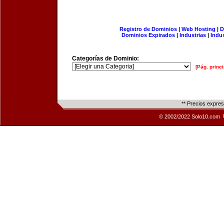
Registro de Dominios
|
Web Hosting
|
D
Dominios Expirados
|
Industrias
|
Indu
Categorías de Dominio:
[Pág. princi
** Precios expre
© 2002/2022 Solo10.com