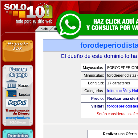
forodeperiodist
El dueño de este dominio lo ha
Mayusculas:
FORODEPERIODI
Minusculas:
forodeperiodistas
Longitud:
17 caracteres
Categorias:
InformaciÃ³n y Not
Precio:
Realizar una ofer
Visitar!
forodeperiodista
Serán consideradas ofer
Realizar una Oferta